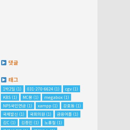
댓글
태그
1박2일
(1)
031-270-6624
(1)
cgv
(1)
KBS
(1)
MC몽
(1)
megabox
(1)
NPS국민연금
(1)
xampp
(1)
강호동
(1)
국제발신
(1)
국회의원
(1)
금융어플
(1)
김C
(1)
김종민
(1)
노홍철
(1)