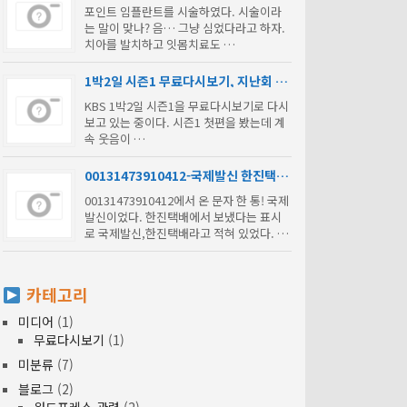
포인트 임플란트를 시술하였다. 시술이라
는 말이 맞나? 음… 그냥 심었다라고 하자.
치아를 발치하고 잇몸치료도 …
1박2일 시즌1 무료다시보기, 지난회 재
방송 포함-강호동 은지원 김종민 지상렬
이수근 노홍철 김C MC몽
KBS 1박2일 시즌1을 무료다시보기로 다시
보고 있는 중이다. 시즌1 첫편을 봤는데 계
속 웃음이 …
00131473910412-국제발신 한진택
배, 통관 중 보류로~ 택배 스미싱?
00131473910412에서 온 문자 한 통! 국제
발신이었다. 한진택배에서 보냈다는 표시
로 국제발신,한진택배라고 적혀 있었다. 진
짜? …
카테고리
미디어
(1)
무료다시보기
(1)
미분류
(7)
블로그
(2)
워드프레스 관련
(2)