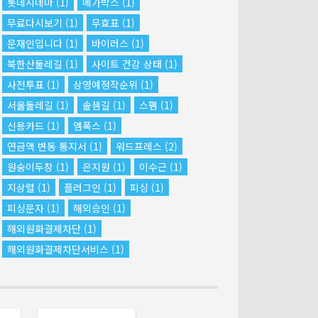
롯데시네마
(1)
메가박스
(1)
무료다시보기
(1)
무효표
(1)
문재인입니다
(1)
바이러스
(1)
북한산둘레길
(1)
사이트 건강 상태
(1)
사전투표
(1)
상영예정작순위
(1)
서울둘레길
(1)
솔샘길
(1)
스팸
(1)
신용카드
(1)
엠폭스
(1)
연금액 변동 통지서
(1)
워드프레스
(2)
원숭이두창
(1)
은지원
(1)
이수근
(1)
지상렬
(1)
플러그인
(1)
피싱
(1)
피싱문자
(1)
해외승인
(1)
해외원화결제차단
(1)
해외원화결제차단서비스
(1)