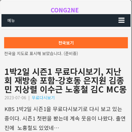
CONG2NE
메뉴
전국보기
전국을 지도로 표시해 보았습니다. (준비중)
1박2일 시즌1 무료다시보기, 지난
회 재방송 포함-강호동 은지원 김종
민 지상렬 이수근 노홍철 김C MC몽
2023-07-06
|
무료다시보기
KBS 1박2일 시즌1을 무료다시보기로 다시 보고 있는
중이다. 시즌1 첫편을 봤는데 계속 웃음이 나왔다. 출연
진에 노홍철도 있었네…