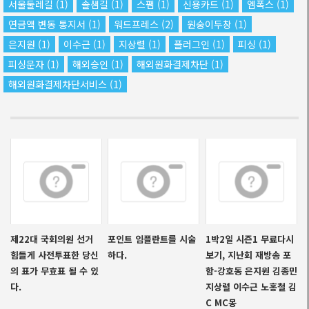
서울둘레길
(1)
솔샘길
(1)
스팸
(1)
신용카드
(1)
엠폭스
(1)
연금액 변동 통지서
(1)
워드프레스
(2)
원숭이두창
(1)
은지원
(1)
이수근
(1)
지상렬
(1)
플러그인
(1)
피싱
(1)
피싱문자
(1)
해외승인
(1)
해외원화결제차단
(1)
해외원화결제차단서비스
(1)
제22대 국회의원 선거
포인트 임플란트를 시술
1박2일 시즌1 무료다시
힘들게 사전투표한 당신
하다.
보기, 지난회 재방송 포
의 표가 무효표 될 수 있
함-강호동 은지원 김종민
다.
지상렬 이수근 노홍철 김
C MC몽