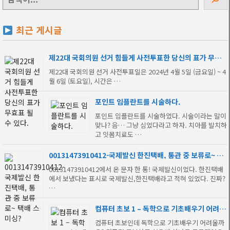
색
최근 게시글
제22대 국회의원 선거 힘들게 사전투표한 당신의 표가 무효
표 될 수 있다.
제22대 국회의원 선거 사전투표일은 2024년 4월 5일 (금요일) ~ 4
월 6일 (토요일), 시간은 …
포인트 임플란트를 시술하다.
포인트 임플란트를 시술하였다. 시술이라는 말이
맞나? 음… 그냥 심었다라고 하자. 치아를 발치하
고 잇몸치료도 …
00131473910412-국제발신 한진택배, 통관 중 보류로~ 택
배 스미싱?
00131473910412에서 온 문자 한 통! 국제발신이었다. 한진택배
에서 보냈다는 표시로 국제발신,한진택배라고 적혀 있었다. 진짜?
…
컴퓨터 초보 1 – 독학으로 기초배우기 어려
워?
컴퓨터 초보인데 독학으로 기초배우기 어려울까