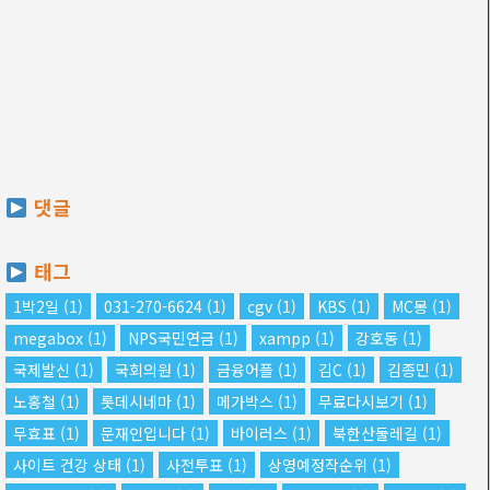
댓글
태그
1박2일
(1)
031-270-6624
(1)
cgv
(1)
KBS
(1)
MC몽
(1)
megabox
(1)
NPS국민연금
(1)
xampp
(1)
강호동
(1)
국제발신
(1)
국회의원
(1)
금융어플
(1)
김C
(1)
김종민
(1)
노홍철
(1)
롯데시네마
(1)
메가박스
(1)
무료다시보기
(1)
무효표
(1)
문재인입니다
(1)
바이러스
(1)
북한산둘레길
(1)
사이트 건강 상태
(1)
사전투표
(1)
상영예정작순위
(1)