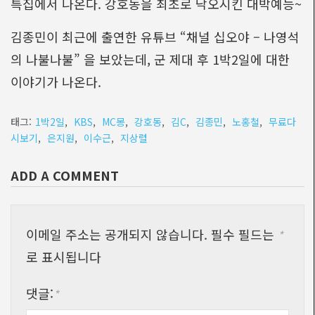
특집에서 나온다. 강호동을 최초로 낙오시킨 대박예능~
김종민이 최근에 출연한 유튜브 “채널 십오야 – 나영석
의 나불나불” 을 보았는데, 군 제대 후 1박2일에 대한
이야기가 나온다.
태그:
1박2일
,
KBS
,
MC몽
,
강호동
,
김C
,
김종민
,
노홍철
,
무료다
시보기
,
은지원
,
이수근
,
지상렬
ADD A COMMENT
이메일 주소는 공개되지 않습니다.
필수 필드는
*
로 표시됩니다
댓글:
*