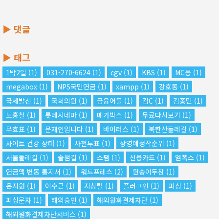
▶ 댓글
▶ 태그
1박2일
(1)
031-270-6624
(1)
cgv
(1)
KBS
(1)
MC몽
(1)
megabox
(1)
NPS국민연금
(1)
xampp
(1)
강호동
(1)
국제발신
(1)
국회의원
(1)
금융어플
(1)
김C
(1)
김종민
(1)
노홍철
(1)
롯데시네마
(1)
메가박스
(1)
무료다시보기
(1)
무효표
(1)
문재인입니다
(1)
바이러스
(1)
북한산둘레길
(1)
사이트 건강 상태
(1)
사전투표
(1)
상영예정작순위
(1)
서울둘레길
(1)
솔샘길
(1)
스팸
(1)
신용카드
(1)
엠폭스
(1)
연금액 변동 통지서
(1)
워드프레스
(2)
원숭이두창
(1)
은지원
(1)
이수근
(1)
지상렬
(1)
플러그인
(1)
피싱
(1)
피싱문자
(1)
해외승인
(1)
해외원화결제차단
(1)
해외원화결제차단서비스
(1)