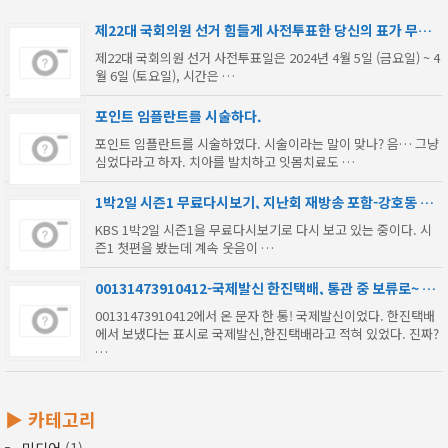
제22대 국회의원 선거 힘들게 사전투표한 당신의 표가 무효
표 될 수 있다.
제22대 국회의원 선거 사전투표일은 2024년 4월 5일 (금요일) ~ 4
월 6일 (토요일), 시간은 …
포인트 임플란트를 시술하다.
포인트 임플란트를 시술하였다. 시술이라는 말이 맞나? 음… 그냥
심었다라고 하자. 치아를 발치하고 잇몸치료도 …
1박2일 시즌1 무료다시보기, 지난회 재방송 포함-강호동 은
지원 김종민 지상렬 이수근 노홍철 김C MC몽
KBS 1박2일 시즌1을 무료다시보기로 다시 보고 있는 중이다. 시
즌1 첫편을 봤는데 계속 웃음이 …
00131473910412-국제발신 한진택배, 통관 중 보류로~ 택
배 스미싱?
00131473910412에서 온 문자 한 통! 국제발신이었다. 한진택배
에서 보냈다는 표시로 국제발신,한진택배라고 적혀 있었다. 진짜?
…
▶ 카테고리
미디어
(1)