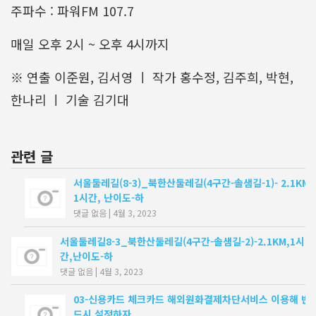
주파수 : 파워FM 107.7
매일 오후 2시 ~ 오후 4시까지
※ 연출 이준원, 김서영 ㅣ 작가 홍수정, 김주희, 박현,
한나리 ㅣ 기술 김기대
관련 글
서울둘레길(8-3)_북한산둘레길(4구간-솔샘길-1)- 2.1KM,
1시간, 난이도-하
댓글 없음
|
4월 3, 2023
서울둘레길8-3_북한산둘레길(4구간-솔샘길-2)-2.1KM,1시
간,난이도-하
댓글 없음
|
4월 3, 2023
03-신용카드 체크카드 해외원화결제차단서비스 이용해 반
드시 설정하자